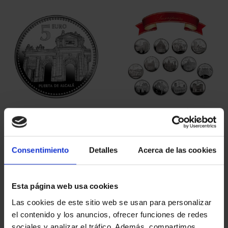
CAPITALES ESPAÑOLAS
SUSCRIPCIÓN
- MADRID
CAPITALES DE
73,00 €
PROVINCIA 1
949,00 €
Consentimiento
Detalles
Acerca de las cookies
Sólo para usuarios
registrados
Esta página web usa cookies
Las cookies de este sitio web se usan para personalizar
el contenido y los anuncios, ofrecer funciones de redes
sociales y analizar el tráfico. Además, compartimos