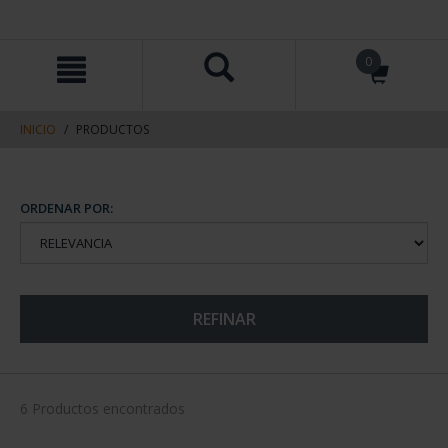
saltar
Saltar
0
al
al
contenido
men
de
navegacin
INICIO
PRODUCTOS
ORDENAR POR:
REFINAR
6 Productos encontrados