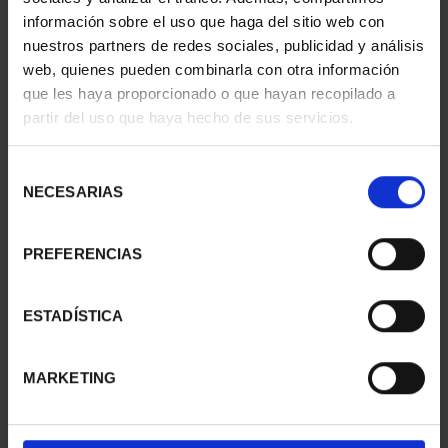
información sobre el uso que haga del sitio web con
nuestros partners de redes sociales, publicidad y análisis
web, quienes pueden combinarla con otra información
que les haya proporcionado o que hayan recopilado a
partir del uso que haya hecho de sus servicios.
SUSCRIPCIÓN
SUSCRIPCIÓN
CAPITALES DE
CAPITALES DE
Selección
PROVINCIA 2
PROVINCIA 3
NECESARIAS
de
949,00 €
949,00 €
consentimiento
Sólo para usuarios
Sólo para usuarios
PREFERENCIAS
registrados
registrados
ESTADÍSTICA
MARKETING