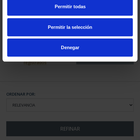
Permitir todas
SUSCRIPCIÓN
CAPITALES DE
Permitir la selección
CAPITALES DE
PROVINCIA COLECCION
PROVINCIA 4
COMPLET...
949,00 €
3.796,00 €
Denegar
Sólo para usuarios
registrados
ORDENAR POR:
REFINAR