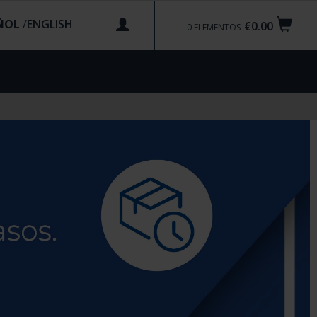
ÑOL
/
€0.00
0
ELEMENTOS