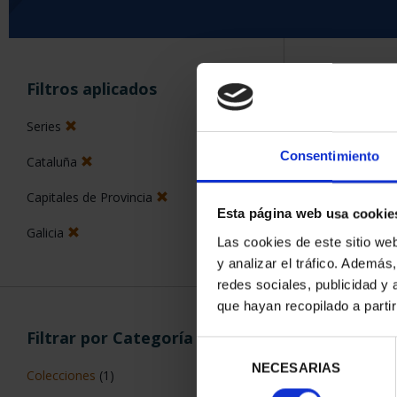
ORDENAR POR:
Filtros aplicados
Series
Consentimiento
Cataluña
5 Productos en
Capitales de Provincia
Esta página web usa cookie
Galicia
Las cookies de este sitio we
y analizar el tráfico. Ademá
redes sociales, publicidad y
que hayan recopilado a parti
Filtrar por Categoría
Selección
NECESARIAS
de
Colecciones
(1)
consentimiento