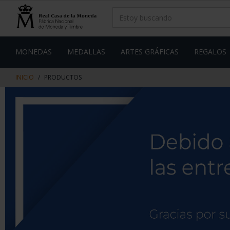
saltar
Saltar
al
al
contenido
men
de
navegacin
MONEDAS
MEDALLAS
ARTES GRÁFICAS
REGALOS
INICIO
PRODUCTOS