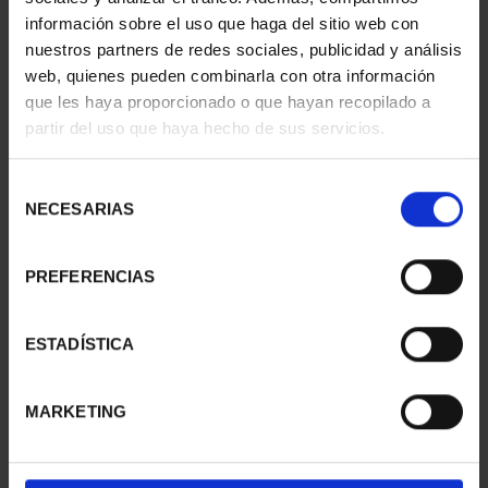
información sobre el uso que haga del sitio web con
nuestros partners de redes sociales, publicidad y análisis
web, quienes pueden combinarla con otra información
que les haya proporcionado o que hayan recopilado a
partir del uso que haya hecho de sus servicios.
SUSCRIPCIÓN
SUSCRIPCIÓN
CAPITALES DE
CAPITALES DE
Selección
PROVINCIA 3
PROVINCIA 4
NECESARIAS
de
949,00 €
949,00 €
consentimiento
Sólo para usuarios
Sólo para usuarios
PREFERENCIAS
registrados
registrados
ESTADÍSTICA
MARKETING