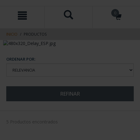
saltar
Saltar
0
al
al
contenido
men
de
navegacin
INICIO
PRODUCTOS
ORDENAR POR:
REFINAR
5 Productos encontrados