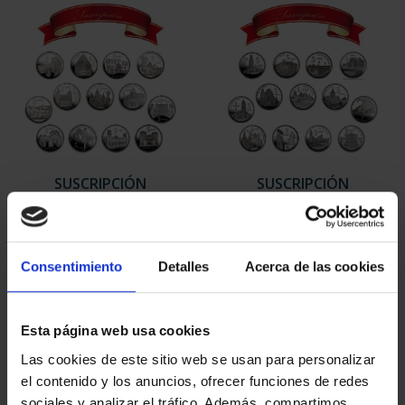
SUSCRIPCIÓN
SUSCRIPCIÓN
CAPITALES DE
CAPITALES DE
PROVINCIA 1
PROVINCIA 2
949,00 €
949,00 €
Consentimiento
Detalles
Acerca de las cookies
Sólo para usuarios
Sólo para usuarios
registrados
registrados
Esta página web usa cookies
Las cookies de este sitio web se usan para personalizar
el contenido y los anuncios, ofrecer funciones de redes
sociales y analizar el tráfico. Además, compartimos