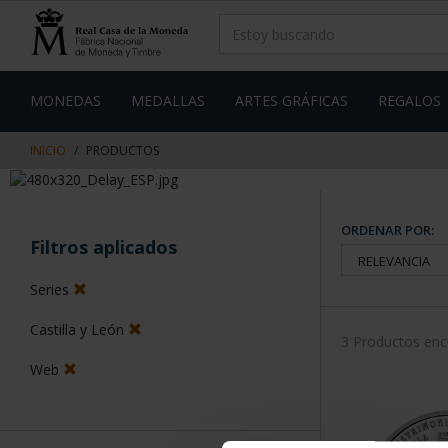
saltar
Saltar
al
al
contenido
men
de
navegacin
MONEDAS
MEDALLAS
ARTES GRÁFICAS
REGALOS
INICIO
PRODUCTOS
ORDENAR POR:
Filtros aplicados
Series
Castilla y León
3 Productos en
Web