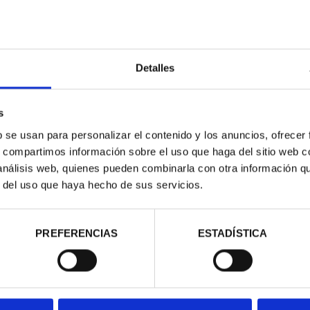
Detalles
ATRIMONIO -
CIUDADES PATRIMONIO II -
CIUD
s
ILA
SALAMANCA
b se usan para personalizar el contenido y los anuncios, ofrecer
00 €
73,00 €
s, compartimos información sobre el uso que haga del sitio web 
 análisis web, quienes pueden combinarla con otra información q
r del uso que haya hecho de sus servicios.
PREFERENCIAS
ESTADÍSTICA