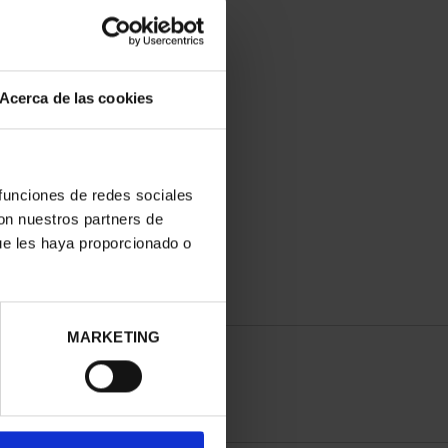
Acerca de las cookies
ADES PATRIMONIO III -
SEGOVIA
 funciones de redes sociales
73,00 €
con nuestros partners de
ue les haya proporcionado o
MARKETING