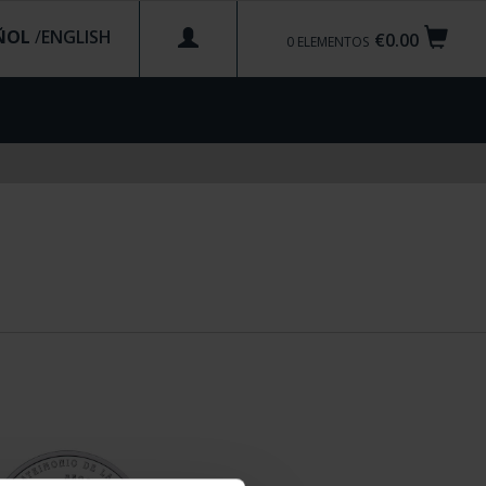
ÑOL
/
€0.00
0
ELEMENTOS