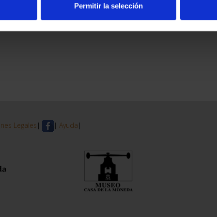
Permitir la selección
nes Legales
|
|
Ayuda
|