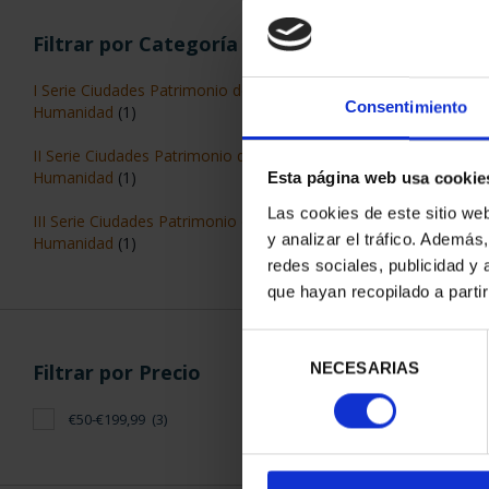
Filtrar por Categoría
I Serie Ciudades Patrimonio de la
Consentimiento
Humanidad
(1)
II Serie Ciudades Patrimonio de la
CIUDADES P
Humanidad
(1)
Esta página web usa cookie
ÁV
Las cookies de este sitio we
73,
III Serie Ciudades Patrimonio de la
y analizar el tráfico. Ademá
Humanidad
(1)
redes sociales, publicidad y
que hayan recopilado a parti
Selección
NECESARIAS
de
Filtrar por Precio
consentimiento
ORDENAR POR:
€50-€199,99
(3)