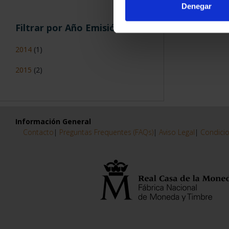
Denegar
Filtrar por Año Emisión
2014
(1)
2015
(2)
Información General
Contacto
|
Preguntas Frequentes (FAQs)
|
Aviso Legal
|
Condicio