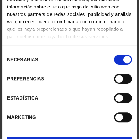
información sobre el uso que haga del sitio web con
SUSCRIPCIÓN
SUSCRIPCIÓN
nuestros partners de redes sociales, publicidad y análisis
CAPITALES DE
CAPITALES DE
web, quienes pueden combinarla con otra información
PROVINCIA 1
PROVINCIA 2
que les haya proporcionado o que hayan recopilado a
949,00 €
949,00 €
partir del uso que haya hecho de sus servicios.
Sólo para usuarios
Sólo para usuarios
registrados
registrados
Selección
NECESARIAS
de
consentimiento
PREFERENCIAS
ESTADÍSTICA
MARKETING
SUSCRIPCIÓN
SUSCRIPCIÓN
CAPITALES DE
CAPITALES DE