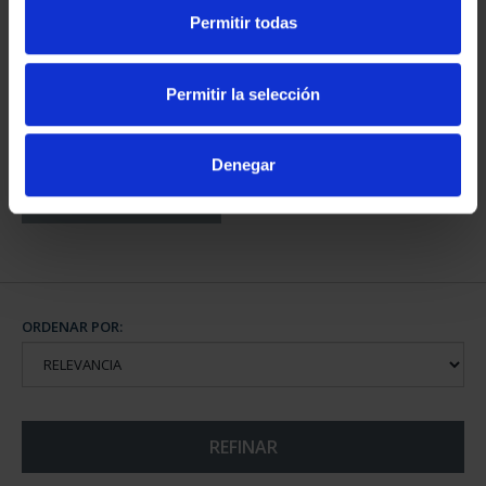
PROVINCIA 3
PROVINCIA 4
Permitir todas
949,00 €
949,00 €
Sólo para usuarios
Sólo para usuarios
registrados
registrados
Permitir la selección
Denegar
CAPITALES DE
PROVINCIA COLECCION
COMPLET...
3.796,00 €