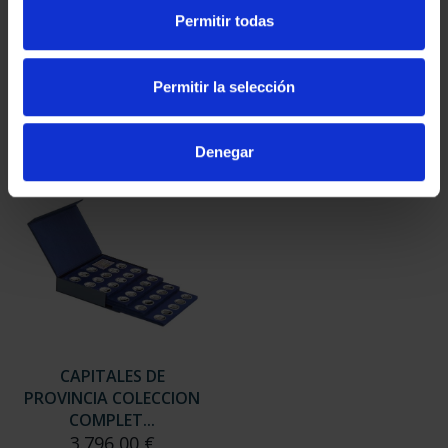
SUSCRIPCIÓN
SUSCRIPCIÓN
Permitir todas
CAPITALES DE
CAPITALES DE
PROVINCIA 3
PROVINCIA 4
949,00 €
949,00 €
Permitir la selección
Sólo para usuarios
Sólo para usuarios
registrados
registrados
Denegar
CAPITALES DE
PROVINCIA COLECCION
COMPLET...
3.796,00 €