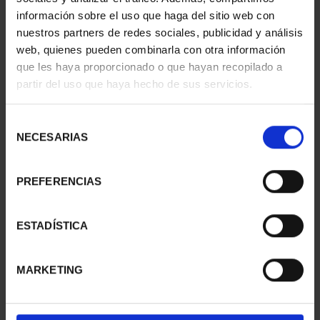
información sobre el uso que haga del sitio web con
nuestros partners de redes sociales, publicidad y análisis
web, quienes pueden combinarla con otra información
SUSCRIPCIÓN
SUSCRIPCIÓN
que les haya proporcionado o que hayan recopilado a
CAPITALES DE
CAPITALES DE
partir del uso que haya hecho de sus servicios.
PROVINCIA 1
PROVINCIA 2
949,00 €
949,00 €
Selección
Sólo para usuarios
Sólo para usuarios
NECESARIAS
de
registrados
registrados
consentimiento
PREFERENCIAS
ESTADÍSTICA
MARKETING