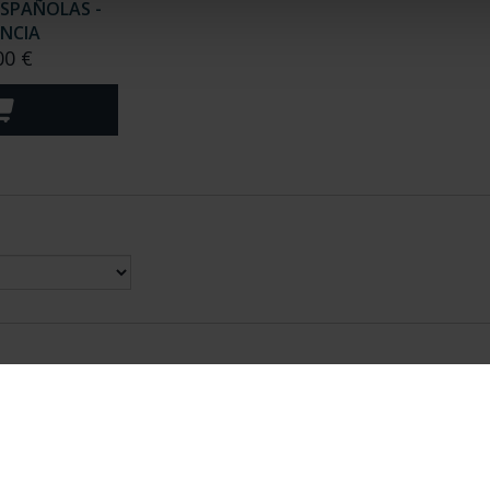
ESPAÑOLAS -
NCIA
00 €
nes Legales
|
|
Ayuda
|