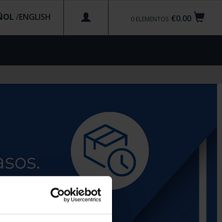
ÑOL
/
€0.00
0
ELEMENTOS