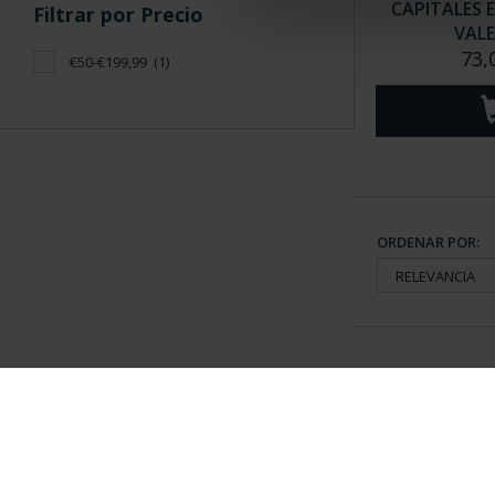
CAPITALES 
Filtrar por Precio
VALE
73,
€50-€199,99
(1)
ORDENAR POR:
Información General
Contacto
|
Preguntas Frequentes (FAQs)
|
Aviso Legal
|
Condicio