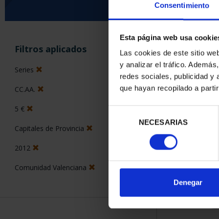
Consentimiento
Esta página web usa cookie
ORDENAR POR:
Filtros aplicados
Las cookies de este sitio we
y analizar el tráfico. Ademá
Series
redes sociales, publicidad y
que hayan recopilado a parti
CC.AA.
1 Productos en
5 €
Selección
NECESARIAS
de
Capitales de Provincia
consentimiento
2012
Comunidad Valenciana
Denegar