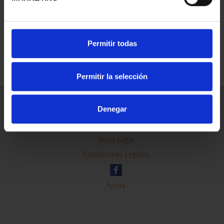
REFINAR
Permitir todas
Permitir la selección
Información General
Denegar
Contacto
Preguntas Frequentes (FAQs)
Aviso Legal
Condiciones Legales
Ayuda