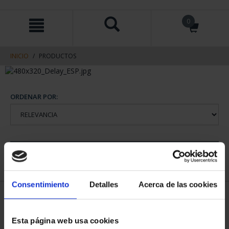
saltar
Saltar
0
al
al
contenido
men
de
navegacin
INICIO
PRODUCTOS
ORDENAR POR:
REFINAR
Consentimiento
Detalles
Acerca de las cookies
1 Productos encontrados
Esta página web usa cookies