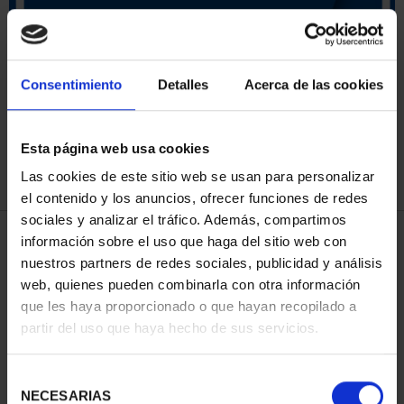
ORDENAR POR:
Consentimiento
Detalles
Acerca de las cookies
Esta página web usa cookies
REFINAR
Las cookies de este sitio web se usan para personalizar
el contenido y los anuncios, ofrecer funciones de redes
sociales y analizar el tráfico. Además, compartimos
3 Productos encontrados
información sobre el uso que haga del sitio web con
nuestros partners de redes sociales, publicidad y análisis
web, quienes pueden combinarla con otra información
que les haya proporcionado o que hayan recopilado a
partir del uso que haya hecho de sus servicios.
Selección
NECESARIAS
de