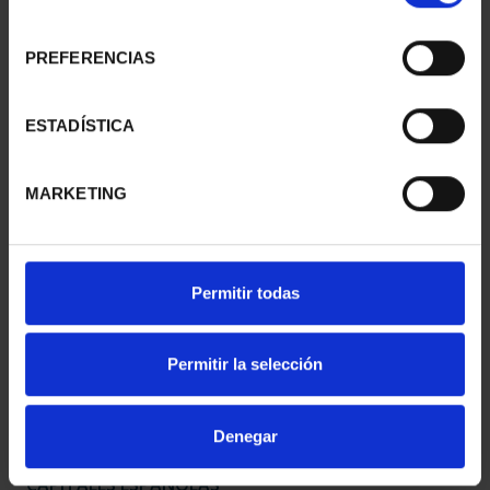
consentimiento
PREFERENCIAS
CAPITALES ESPAÑOLAS
CAPITALES ESPAÑOLAS
- ALICANTE
- CASTELLON DE LA ...
ESTADÍSTICA
73,00 €
73,00 €
MARKETING
Permitir todas
Permitir la selección
Denegar
CAPITALES ESPAÑOLAS