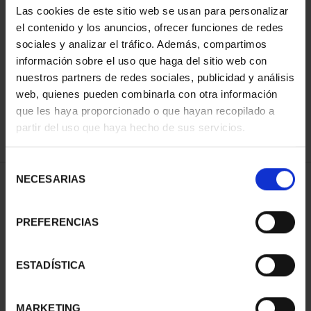
Las cookies de este sitio web se usan para personalizar
el contenido y los anuncios, ofrecer funciones de redes
sociales y analizar el tráfico. Además, compartimos
ORDENAR POR:
información sobre el uso que haga del sitio web con
nuestros partners de redes sociales, publicidad y análisis
web, quienes pueden combinarla con otra información
que les haya proporcionado o que hayan recopilado a
REFINAR
partir del uso que haya hecho de sus servicios.
Selección
NECESARIAS
de
1 Productos encontrados
consentimiento
PREFERENCIAS
ESTADÍSTICA
MARKETING