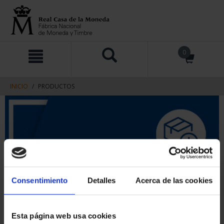
saltar
Saltar
0
al
al
contenido
men
de
navegacin
INICIO
PRODUCTOS
Consentimiento
Detalles
Acerca de las cookies
Esta página web usa cookies