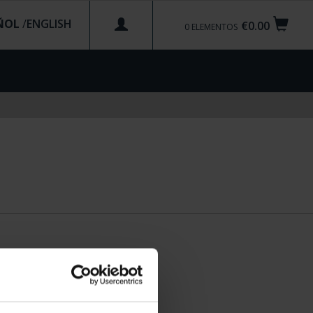
ÑOL
/
€0.00
0
ELEMENTOS