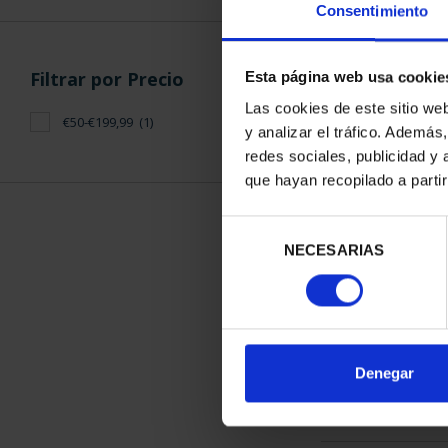
Consentimiento
Esta página web usa cookie
ORDENAR POR:
Filtros aplicados
Las cookies de este sitio we
y analizar el tráfico. Ademá
Series
redes sociales, publicidad y
que hayan recopilado a parti
CC.AA.
1 Productos en
2013
Selección
NECESARIAS
de
Patrimonio Nacional
consentimiento
Denegar
Filtrar por Precio
€50-€199,99
(1)