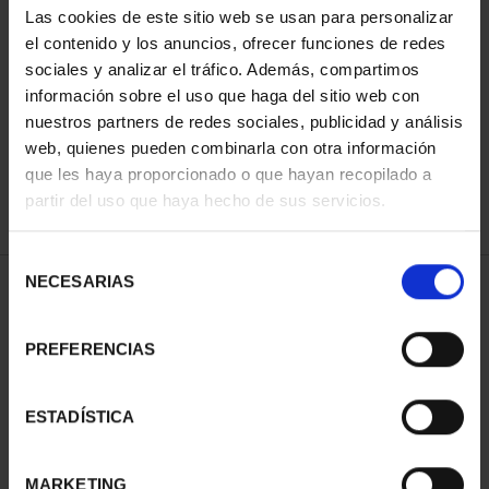
Las cookies de este sitio web se usan para personalizar
el contenido y los anuncios, ofrecer funciones de redes
sociales y analizar el tráfico. Además, compartimos
ORDENAR POR:
información sobre el uso que haga del sitio web con
nuestros partners de redes sociales, publicidad y análisis
web, quienes pueden combinarla con otra información
que les haya proporcionado o que hayan recopilado a
REFINAR
partir del uso que haya hecho de sus servicios.
Selección
NECESARIAS
de
2 Productos encontrados
consentimiento
PREFERENCIAS
ESTADÍSTICA
MARKETING