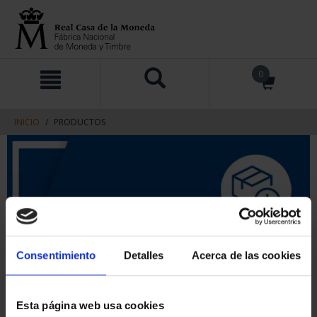
saltar
Saltar
0
al
al
contenido
men
de
navegacin
INICIO
PRODUCTOS
Consentimiento
Detalles
Acerca de las cookies
Esta página web usa cookies