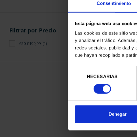
Consentimiento
Esta página web usa cookie
Filtrar por Precio
Las cookies de este sitio we
y analizar el tráfico. Ademá
€50-€199,99
(1)
CIUDADES PAT
redes sociales, publicidad y
SEG
que hayan recopilado a parti
73,
Selección
NECESARIAS
de
consentimiento
ORDENAR POR:
Denegar