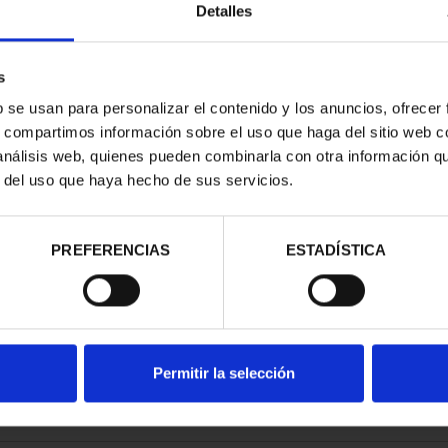
Detalles
s
b se usan para personalizar el contenido y los anuncios, ofrecer
s, compartimos información sobre el uso que haga del sitio web 
RIMONIO III -
 análisis web, quienes pueden combinarla con otra información q
OVIA
r del uso que haya hecho de sus servicios.
00 €
PREFERENCIAS
ESTADÍSTICA
Permitir la selección