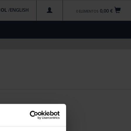
ÑOL
/
0,00 €
0
ELEMENTOS