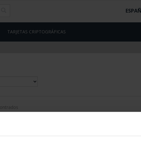
ESPA
TARJETAS CRIPTOGRÁFICAS
contrados