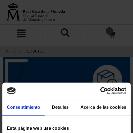
saltar
Saltar
0
al
al
contenido
men
de
navegacin
INICIO
PRODUCTOS
Consentimiento
Detalles
Acerca de las cookies
Esta página web usa cookies