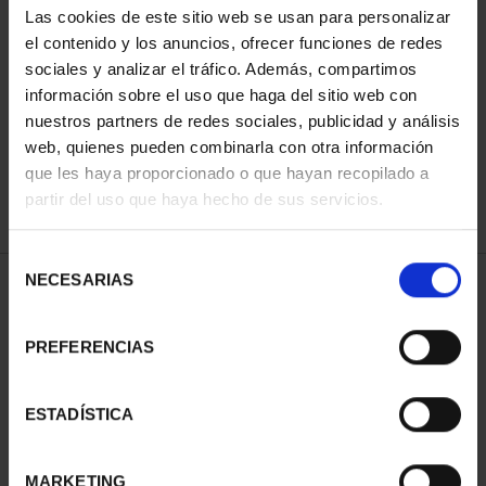
Las cookies de este sitio web se usan para personalizar
el contenido y los anuncios, ofrecer funciones de redes
sociales y analizar el tráfico. Además, compartimos
ORDENAR POR:
información sobre el uso que haga del sitio web con
nuestros partners de redes sociales, publicidad y análisis
web, quienes pueden combinarla con otra información
que les haya proporcionado o que hayan recopilado a
REFINAR
partir del uso que haya hecho de sus servicios.
Selección
NECESARIAS
de
1 Productos encontrados
consentimiento
PREFERENCIAS
ESTADÍSTICA
MARKETING