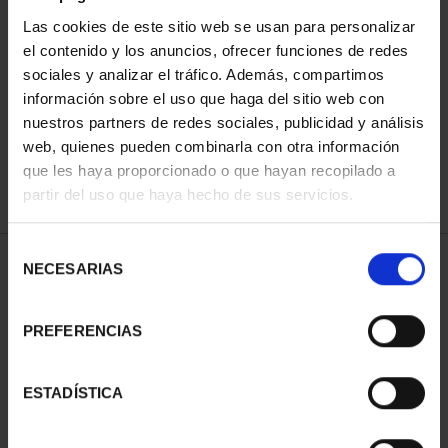
Las cookies de este sitio web se usan para personalizar
el contenido y los anuncios, ofrecer funciones de redes
ORDENAR POR:
sociales y analizar el tráfico. Además, compartimos
información sobre el uso que haga del sitio web con
nuestros partners de redes sociales, publicidad y análisis
web, quienes pueden combinarla con otra información
que les haya proporcionado o que hayan recopilado a
REFINAR
partir del uso que haya hecho de sus servicios.
Selección
1 Productos encontrados
NECESARIAS
de
consentimiento
PREFERENCIAS
ESTADÍSTICA