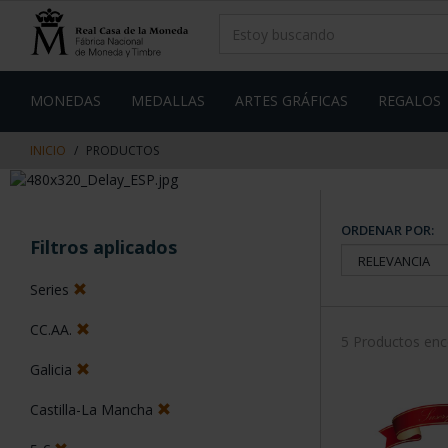
saltar
Saltar
al
al
contenido
men
de
navegacin
MONEDAS
MEDALLAS
ARTES GRÁFICAS
REGALOS
INICIO
PRODUCTOS
ORDENAR POR:
Filtros aplicados
Series
CC.AA.
5 Productos en
Galicia
Castilla-La Mancha