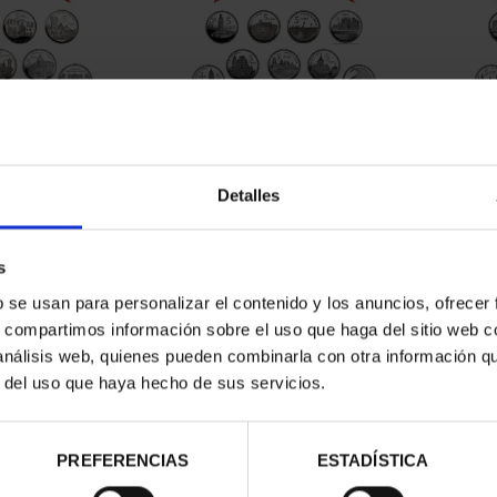
CAPITALES DE
SUSCRIPCIÓN CAPITALES DE
SUSC
NCIA 1
PROVINCIA 2
Detalles
00 €
949,00 €
ios registrados
Sólo para usuarios registrados
Sólo 
s
b se usan para personalizar el contenido y los anuncios, ofrecer
s, compartimos información sobre el uso que haga del sitio web 
 análisis web, quienes pueden combinarla con otra información q
r del uso que haya hecho de sus servicios.
PREFERENCIAS
ESTADÍSTICA