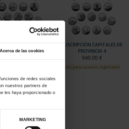
RIPCIÓN CAPITALES DE
SUSCRIPCIÓN CAPITALES DE
PROVINCIA 3
PROVINCIA 4
Acerca de las cookies
949,00 €
949,00 €
para usuarios registrados
Sólo para usuarios registrados
 funciones de redes sociales
con nuestros partners de
ue les haya proporcionado o
MARKETING