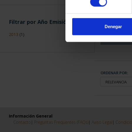
CAPITALES 
COLECCION
Filtrar por Año Emisión
3.79
Denegar
2013
(1)
ORDENAR POR:
Información General
Contacto
|
Preguntas Frequentes (FAQs)
|
Aviso Legal
|
Condicio