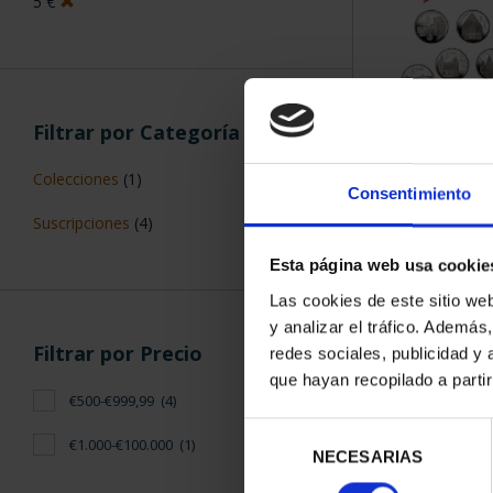
5 €
Filtrar por Categoría
SUSCRIPCIÓN 
Colecciones
(1)
PROVI
Consentimiento
949,
Suscripciones
(4)
Sólo para usuar
Esta página web usa cookie
Las cookies de este sitio we
y analizar el tráfico. Ademá
Filtrar por Precio
redes sociales, publicidad y
que hayan recopilado a parti
€500-€999,99
(4)
Selección
€1.000-€100.000
(1)
NECESARIAS
de
consentimiento