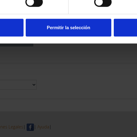
DE PROVINCIA
 COMPLET...
6,00 €
Permitir la selección
nes Legales
|
|
Ayuda
|