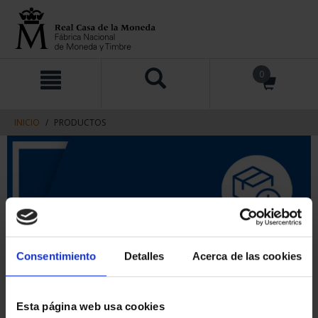
saltar
Saltar
0
al
al
contenido
men
de
navegacin
INICIO
PRODUCTOS
Consentimiento
Detalles
Acerca de las cookies
Esta página web usa cookies