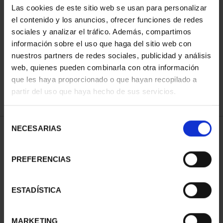
Las cookies de este sitio web se usan para personalizar
el contenido y los anuncios, ofrecer funciones de redes
sociales y analizar el tráfico. Además, compartimos
ORDENAR POR:
información sobre el uso que haga del sitio web con
nuestros partners de redes sociales, publicidad y análisis
web, quienes pueden combinarla con otra información
que les haya proporcionado o que hayan recopilado a
REFINAR
partir del uso que haya hecho de sus servicios.
Selección
NECESARIAS
de
1 Productos encontrados
consentimiento
PREFERENCIAS
ESTADÍSTICA
MARKETING