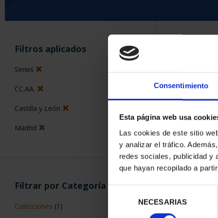
ORDENAR POR:
Filtros aplicados
Series
Consentimiento
CC.AA.
5 Productos en
Castilla y León
Esta página web usa cookie
Madrid
Las cookies de este sitio we
y analizar el tráfico. Ademá
redes sociales, publicidad y
que hayan recopilado a parti
Filtrar por Categoría
Selección
NECESARIAS
de
Colecciones
(1)
consentimiento