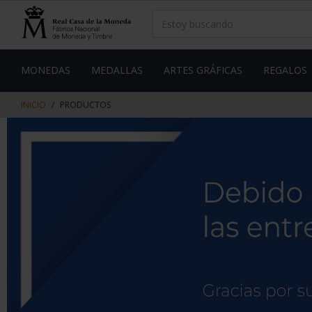
saltar
Saltar
al
al
contenido
men
de
navegacin
MONEDAS
MEDALLAS
ARTES GRÁFICAS
REGALOS
INICIO
PRODUCTOS