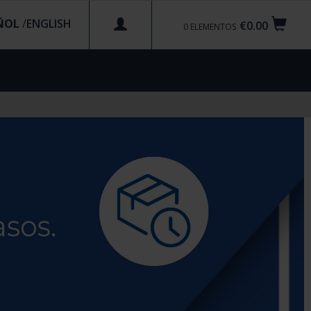
ÑOL
/
€0.00
0
ELEMENTOS