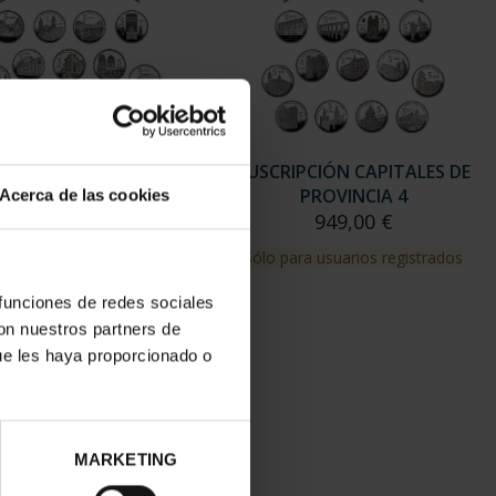
RIPCIÓN CAPITALES DE
SUSCRIPCIÓN CAPITALES DE
PROVINCIA 3
PROVINCIA 4
Acerca de las cookies
949,00 €
949,00 €
para usuarios registrados
Sólo para usuarios registrados
 funciones de redes sociales
con nuestros partners de
ue les haya proporcionado o
MARKETING