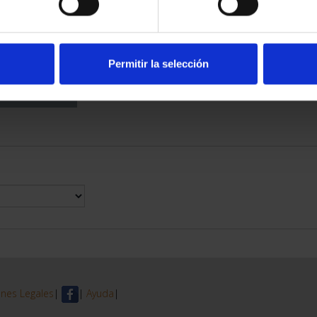
DE PROVINCIA
 COMPLET...
6,00 €
Permitir la selección
nes Legales
|
|
Ayuda
|