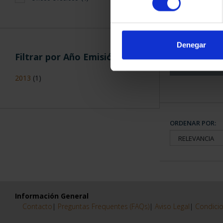
CAPITALES 
COLECCION
3.79
Denegar
Filtrar por Año Emisión
2013
(1)
ORDENAR POR:
Información General
Contacto
|
Preguntas Frequentes (FAQs)
|
Aviso Legal
|
Condicio