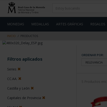
saltar
Saltar
al
al
contenido
men
de
navegacin
MONEDAS
MEDALLAS
ARTES GRÁFICAS
REGALOS
INICIO
PRODUCTOS
ORDENAR POR:
Filtros aplicados
Series
CC.AA.
5 Productos en
Castilla y León
Capitales de Provincia