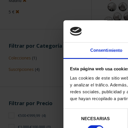
Madrid
5 €
SUSCRIPCIÓN 
Filtrar por Categoría
PROVI
Consentimiento
949,
Colecciones
(1)
Sólo para usuar
Esta página web usa cookie
Suscripciones
(4)
Las cookies de este sitio we
y analizar el tráfico. Ademá
redes sociales, publicidad y
que hayan recopilado a parti
Filtrar por Precio
Selección
€500-€999,99
(4)
NECESARIAS
de
consentimiento
€1.000-€100.000
(1)