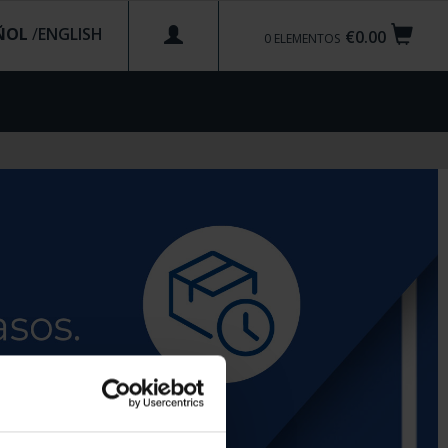
ÑOL
/
€0.00
0
ELEMENTOS