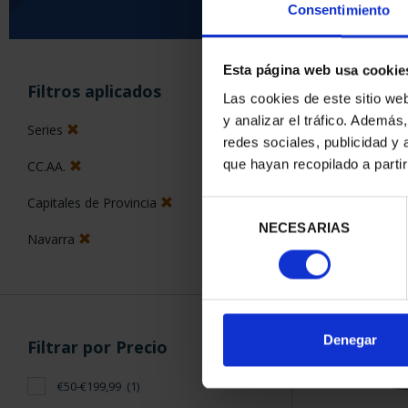
Consentimiento
Esta página web usa cookie
ORDENAR POR:
Filtros aplicados
Las cookies de este sitio we
y analizar el tráfico. Ademá
Series
redes sociales, publicidad y
que hayan recopilado a parti
CC.AA.
1 Productos en
Capitales de Provincia
Selección
NECESARIAS
de
Navarra
consentimiento
Denegar
Filtrar por Precio
€50-€199,99
(1)