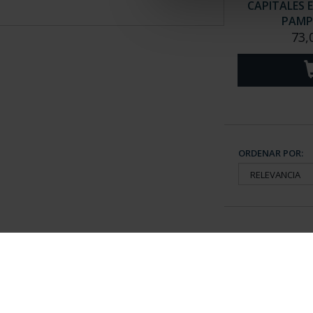
CAPITALES 
PAMP
73,
ORDENAR POR:
Información General
Contacto
|
Preguntas Frequentes (FAQs)
|
Aviso Legal
|
Condicio