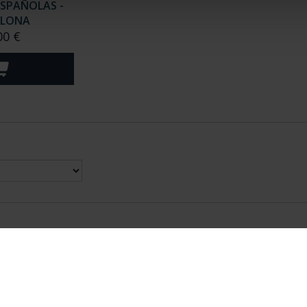
ESPAÑOLAS -
LONA
00 €
nes Legales
|
|
Ayuda
|