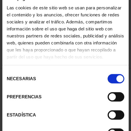
Las cookies de este sitio web se usan para personalizar
el contenido y los anuncios, ofrecer funciones de redes
ORDENAR POR:
sociales y analizar el tráfico. Además, compartimos
información sobre el uso que haga del sitio web con
nuestros partners de redes sociales, publicidad y análisis
web, quienes pueden combinarla con otra información
que les haya proporcionado o que hayan recopilado a
REFINAR
partir del uso que haya hecho de sus servicios.
Selección
1 Productos encontrados
NECESARIAS
de
consentimiento
PREFERENCIAS
ESTADÍSTICA