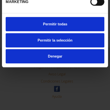
MARKETING
REFINAR
Permitir todas
Permitir la selección
Información General
Denegar
Contacto
Preguntas Frequentes (FAQs)
Aviso Legal
Condiciones Legales
Ayuda