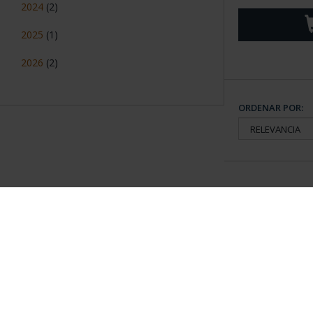
2024
(2)
2025
(1)
2026
(2)
ORDENAR POR:
Información General
Contacto
|
Preguntas Frequentes (FAQs)
|
Aviso Legal
|
Condicio