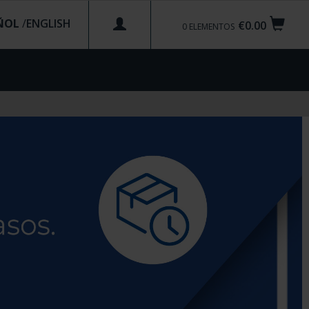
ÑOL
/
€0.00
0
ELEMENTOS