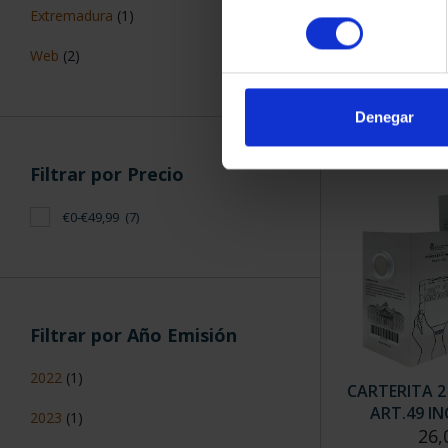
2 EURO
Extremadura
(1)
consentimiento
PATRIMONI
2023 
Web
(2)
23,
Denegar
Filtrar por Precio
€0-€49,99
(7)
Filtrar por Año Emisión
2022
(1)
CARTERITA 
ART.49 IN
2023
(1)
26,