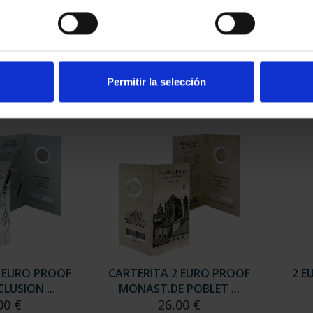
 PROOF
CARTERITA 2 EURO PROOF
CART
O MUNDIAL
PATRIMONIO MUNDIA...
2
CÁC...
25,00 €
00 €
Permitir la selección
2 EURO PROOF
CARTERITA 2 EURO PROOF
2 E
CLUSION ...
MONAST.DE POBLET ...
00 €
26,00 €