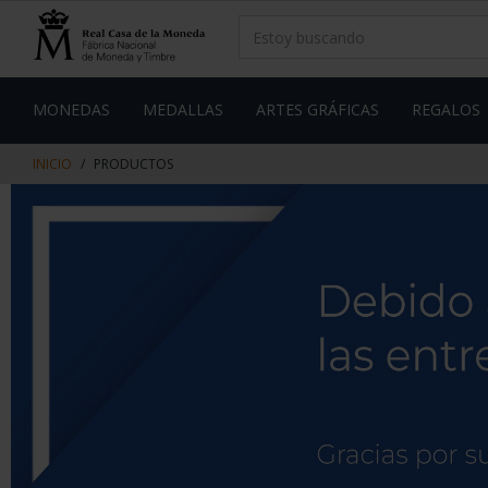
saltar
Saltar
al
al
contenido
men
de
navegacin
MONEDAS
MEDALLAS
ARTES GRÁFICAS
REGALOS
INICIO
PRODUCTOS