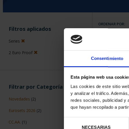
ORDENAR POR:
Filtros aplicados
Series
2 Euro Proof
7 Productos en
Consentimiento
Esta página web usa cookie
Filtrar por Categoría
Las cookies de este sitio we
y analizar el tráfico. Ademá
Novedades
(2)
redes sociales, publicidad y
que hayan recopilado a parti
Eurosets 2026
(2)
Selección
CC.AA.
(1)
NECESARIAS
de