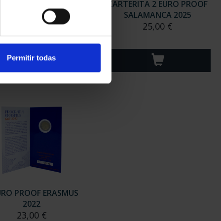
ERITA 2 EURO PROOF
CARTERITA 2 EURO PROOF
00 ANIV.CNP 2024
SALAMANCA 2025
25,00 €
25,00 €
Permitir todas
URO PROOF ERASMUS
2022
23,00 €