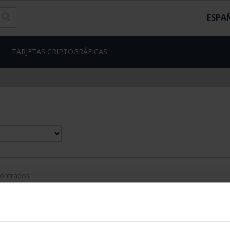
ESPA
TARJETAS CRIPTOGRÁFICAS
contrados