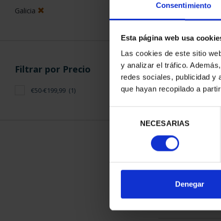
Consentimiento
Galicia
Esta página web usa cookie
Las cookies de este sitio we
y analizar el tráfico. Ademá
Filtrar por Precio
CIUDADES PAT
redes sociales, publicidad y
SANTIAGO
que hayan recopilado a parti
€50-€199,99
(1)
73,
Selección
NECESARIAS
de
consentimiento
ORDENAR POR:
Denegar