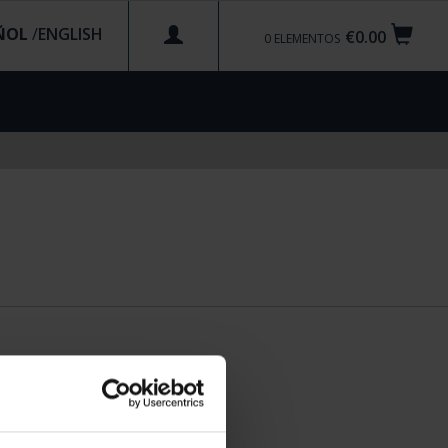
ÑOL
/
€0.00
0
ELEMENTOS