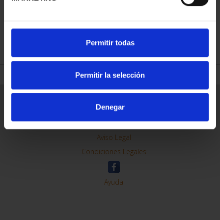
REFINAR
Permitir todas
Permitir la selección
Información General
Denegar
Contacto
Preguntas Frequentes (FAQs)
Aviso Legal
Condiciones Legales
Ayuda