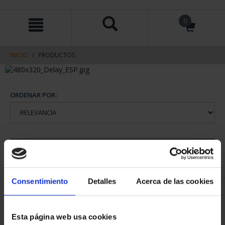
saltar
Saltar
0
al
al
contenido
men
de
navegacin
INICIO
PRODUCTOS
ORDENAR POR:
REFINAR
Consentimiento
Detalles
Acerca de las cookies
2 Productos encontrados
Esta página web usa cookies