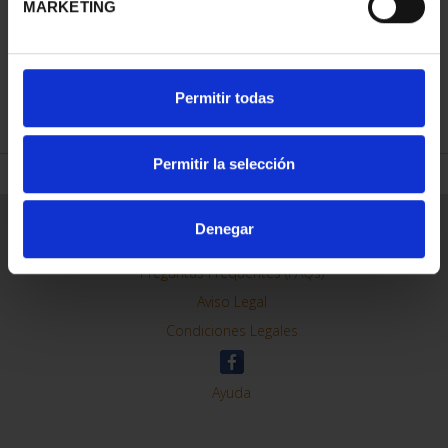
MARKETING
REFINAR
Permitir todas
Permitir la selección
Información General
Denegar
Contacto
Preguntas Frequentes (FAQs)
Aviso Legal
Condiciones Legales
Ayuda