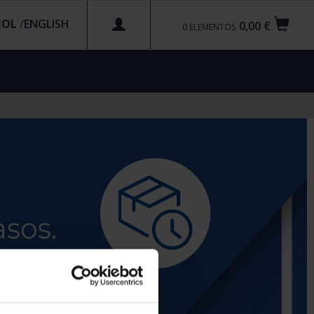
ÑOL
/
0,00 €
0
ELEMENTOS