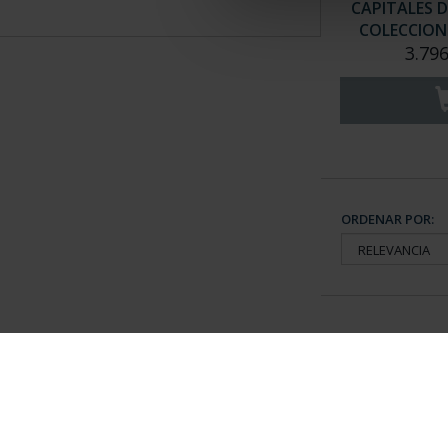
CAPITALES D
COLECCION 
3.796
ORDENAR POR:
Información General
Contacto
|
Preguntas Frequentes (FAQs)
|
Aviso Legal
|
Condicio