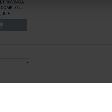
E PROVINCIA
COMPLET...
,00 €
nes Legales
|
|
Ayuda
|