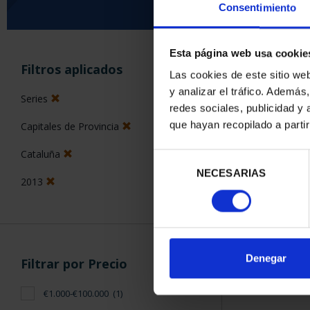
Consentimiento
Esta página web usa cookie
ORDENAR POR:
Filtros aplicados
Las cookies de este sitio we
y analizar el tráfico. Ademá
Series
redes sociales, publicidad y
que hayan recopilado a parti
Capitales de Provincia
1 Productos en
Cataluña
Selección
NECESARIAS
de
2013
consentimiento
Denegar
Filtrar por Precio
€1.000-€100.000
(1)