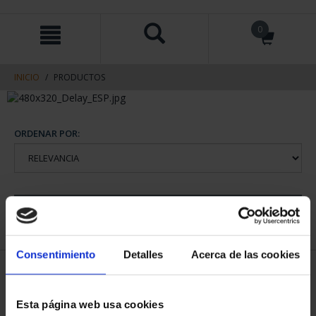
saltar
Saltar
0
al
al
contenido
men
de
navegacin
INICIO
PRODUCTOS
ORDENAR POR:
REFINAR
Consentimiento
Detalles
Acerca de las cookies
2 Productos encontrados
Esta página web usa cookies