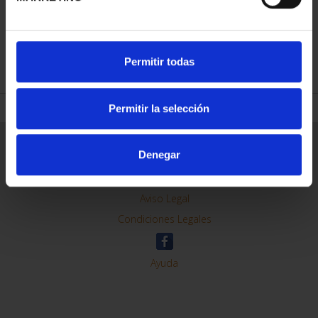
REFINAR
Permitir todas
Permitir la selección
Información General
Denegar
Contacto
Preguntas Frequentes (FAQs)
Aviso Legal
Condiciones Legales
Ayuda