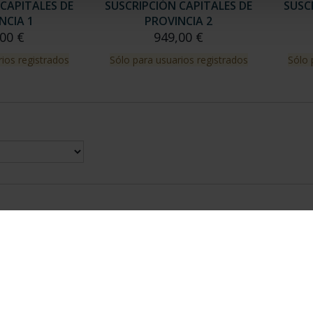
CAPITALES DE
SUSCRIPCIÓN CAPITALES DE
SUSC
NCIA 1
PROVINCIA 2
00 €
949,00 €
ios registrados
Sólo para usuarios registrados
Sólo 
nes Legales
|
|
Ayuda
|