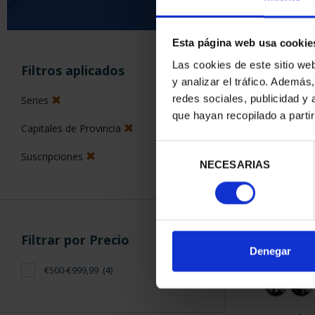
Esta página web usa cookie
ORDENAR POR:
Las cookies de este sitio we
Filtros aplicados
y analizar el tráfico. Ademá
redes sociales, publicidad y
Series
que hayan recopilado a parti
Capitales de Provincia
4 Productos en
Selección
Suscripciones
NECESARIAS
de
consentimiento
Filtrar por Precio
Denegar
€500-€999,99
(4)