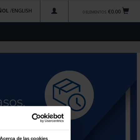
ÑOL
/
€0.00
0
ELEMENTOS
Acerca de las cookies