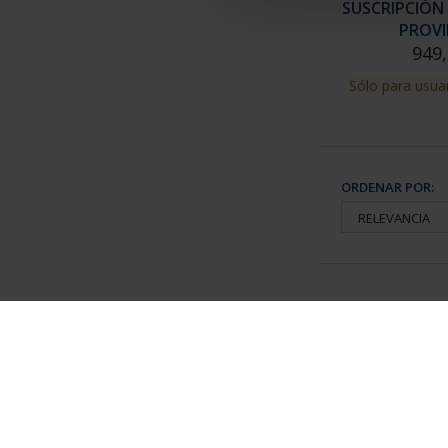
SUSCRIPCIÓN 
PROVI
949,
Sólo para usuar
ORDENAR POR:
Información General
Contacto
|
Preguntas Frequentes (FAQs)
|
Aviso Legal
|
Condicio