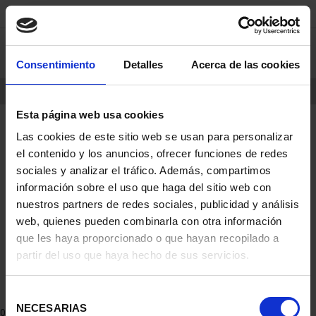
saltar
Saltar
Consentimiento
Detalles
Acerca de las cookies
0
al
al
contenido
men
de
Esta página web usa cookies
navegacin
INICIO
PRODUCTOS
Las cookies de este sitio web se usan para personalizar
el contenido y los anuncios, ofrecer funciones de redes
sociales y analizar el tráfico. Además, compartimos
información sobre el uso que haga del sitio web con
nuestros partners de redes sociales, publicidad y análisis
web, quienes pueden combinarla con otra información
que les haya proporcionado o que hayan recopilado a
partir del uso que haya hecho de sus servicios.
Selección
NECESARIAS
de