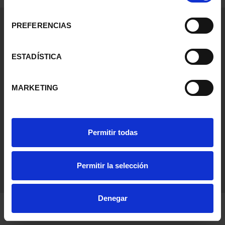
consentimiento
0 Productos encontrados
PREFERENCIAS
Información General
Contacto
ESTADÍSTICA
Preguntas Frequentes (FAQs)
Aviso Legal
MARKETING
Condiciones Legales
Ayuda
Permitir todas
Permitir la selección
Denegar