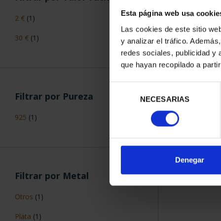
Esta página web usa cookie
2 €
(1)
Las cookies de este sitio we
30 €
(1)
y analizar el tráfico. Ademá
redes sociales, publicidad y
que hayan recopilado a parti
Selección
Filtrar por Pureza
NECESARIAS
de
consentimiento
925
(1)
Denegar
Filtrar por Metal
Otros
(1)
Plata
(1)