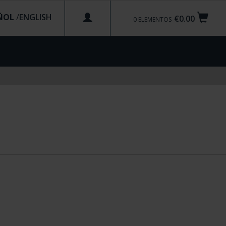
ÑOL
/
€0.00
0
ELEMENTOS