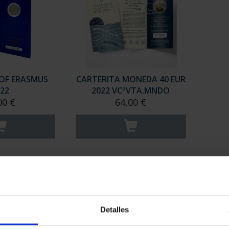
OF ERASMUS
CARTERITA MONEDA 40 EUR
22
2022 VCºVTA.MNDO
00 €
64,00 €
Detalles