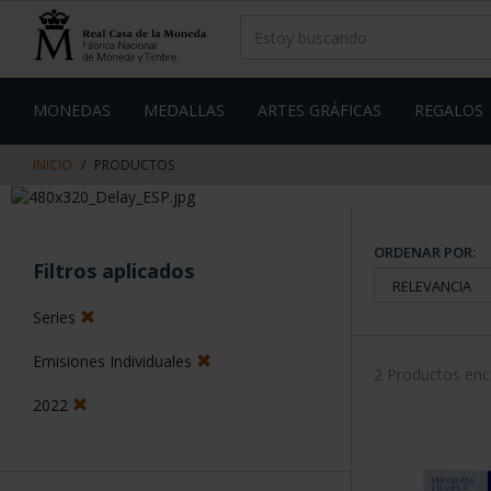
saltar
Saltar
al
al
contenido
men
de
navegacin
MONEDAS
MEDALLAS
ARTES GRÁFICAS
REGALOS
INICIO
PRODUCTOS
ORDENAR POR:
Filtros aplicados
Series
Emisiones Individuales
2 Productos en
2022