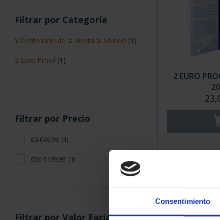
Filtrar por Categoría
V Centenario de la Vuelta al Mundo
(1)
2 Euro Proof
(1)
2 EURO PRO
20
23,
Filtrar por Precio
€0-€49,99
(1)
€50-€199,99
(1)
ORDENAR POR:
Consentimiento
Filtrar por Valor Facial