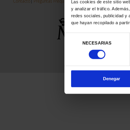
Contacto
|
Preguntas Frequentes (FAQs)
|
Aviso Legal
|
Condicio
Las cookies de este sitio we
y analizar el tráfico. Ademá
redes sociales, publicidad y
que hayan recopilado a parti
Selección
NECESARIAS
de
consentimiento
Denegar