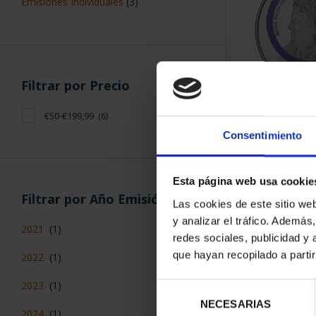
Emisiones Individuales
(3)
Filtrar por Precio
EMILIA PA
€50-€199,99
(6)
(2021) 
Consentimiento
140,
Esta página web usa cookie
Filtrar por Año Emisión
Las cookies de este sitio we
y analizar el tráfico. Ademá
2021
(1)
redes sociales, publicidad y
que hayan recopilado a parti
2022
(1)
2023
(1)
Selección
NECESARIAS
de
2024
(1)