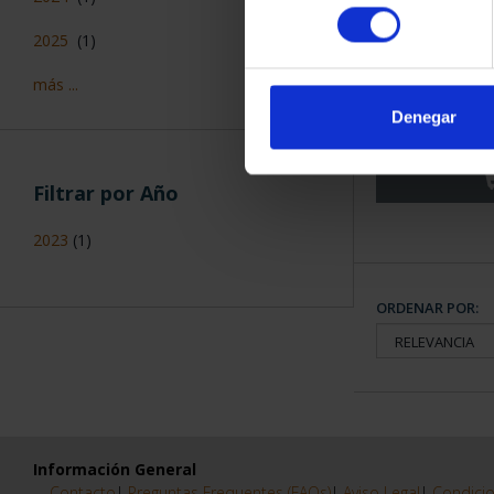
consentimiento
2025
(1)
ALMUDENA GR
más ...
8 R
Denegar
140
Filtrar por Año
2023
(1)
ORDENAR POR:
Información General
Contacto
|
Preguntas Frequentes (FAQs)
|
Aviso Legal
|
Condicio