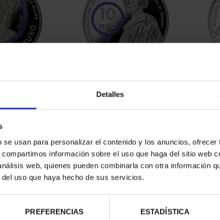
RDO BAZÁN
MARÍA DE MAEZTU (2023) 8
MARG
8 REALES
REALES
Detalles
00 €
140,00 €
s
b se usan para personalizar el contenido y los anuncios, ofrecer
s, compartimos información sobre el uso que haga del sitio web 
 análisis web, quienes pueden combinarla con otra información q
r del uso que haya hecho de sus servicios.
PREFERENCIAS
ESTADÍSTICA