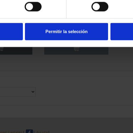
ANDES (2026)
CLARA CAMPOAMOR (2022)
EALES
8 REALES
Permitir la selección
,00 €
140,00 €
nes Legales
|
|
Ayuda
|