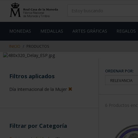
saltar
Saltar
al
al
contenido
men
de
navegacin
MONEDAS
MEDALLAS
ARTES GRÁFICAS
REGALOS
INICIO
PRODUCTOS
ORDENAR POR:
Filtros aplicados
Día Internacional de la Mujer
6 Productos en
Filtrar por Categoría