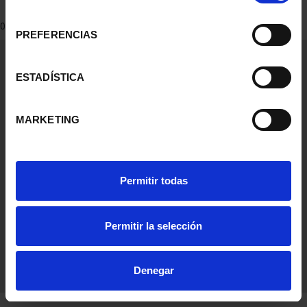
consentimiento
0 Productos encontrados
PREFERENCIAS
Información General
Contacto
ESTADÍSTICA
Preguntas Frequentes (FAQs)
Aviso Legal
MARKETING
Condiciones Legales
Ayuda
Permitir todas
Permitir la selección
Denegar