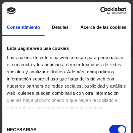
saltar
Saltar
Consentimiento
Detalles
Acerca de las cookies
0
al
al
contenido
men
de
Esta página web usa cookies
navegacin
INICIO
PRODUCTOS
Las cookies de este sitio web se usan para personalizar
el contenido y los anuncios, ofrecer funciones de redes
sociales y analizar el tráfico. Además, compartimos
información sobre el uso que haga del sitio web con
nuestros partners de redes sociales, publicidad y análisis
web, quienes pueden combinarla con otra información
que les haya proporcionado o que hayan recopilado a
partir del uso que haya hecho de sus servicios.
Selección
NECESARIAS
de