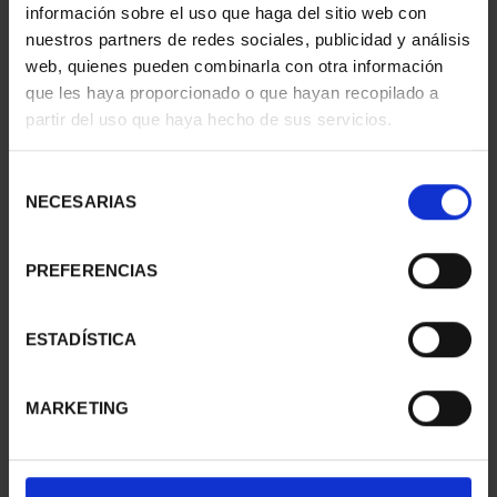
información sobre el uso que haga del sitio web con
nuestros partners de redes sociales, publicidad y análisis
AÑO GAUDÍ - PARQUE
AÑO GAUDÍ - SAGRADA
GÜELL 2 ESCUDOS
FAMILIA 8 ESCUDOS
web, quienes pueden combinarla con otra información
1.245,00 €
4.280,00 €
que les haya proporcionado o que hayan recopilado a
partir del uso que haya hecho de sus servicios.
Selección
NECESARIAS
de
consentimiento
PREFERENCIAS
ESTADÍSTICA
MARKETING
AÑO GAUDÍ - SAGRADA
AÑO GAUDÍ - CASA
FAMILIA 2 ESCUDOS
MILÁ 2 ESCUDOS
1.245,00 €
1.245,00 €