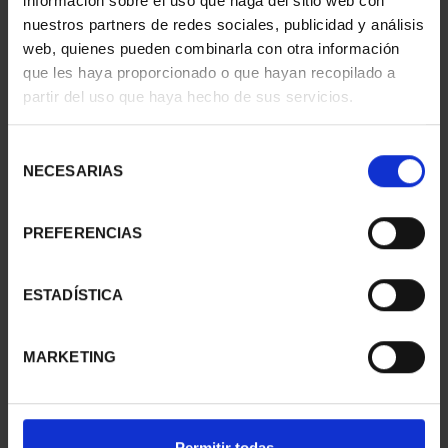
información sobre el uso que haga del sitio web con
nuestros partners de redes sociales, publicidad y análisis
web, quienes pueden combinarla con otra información
que les haya proporcionado o que hayan recopilado a
250 ANIV. EEUU -
250 ANIV. EEUU -
partir del uso que haya hecho de sus servicios.
FARRAGUT 8 REALES
ÁGUILA CALVA 8 REALES
140,00 €
140,00 €
Selección
NECESARIAS
de
consentimiento
PREFERENCIAS
ESTADÍSTICA
MARKETING
250 ANIV. EEUU - FIRST
MUNDIAL FIFA 2026 (EM.
Permitir todas