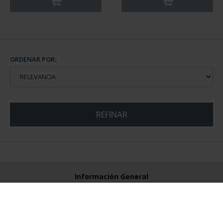
ORDENAR POR:
REFINAR
Información General
Contacto
Preguntas Frequentes (FAQs)
Aviso Legal