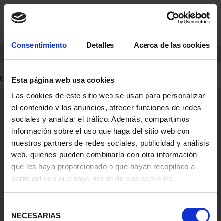
saltar
Saltar
0
al
al
contenido
men
de
Consentimiento
Detalles
Acerca de las cookies
navegacin
INICIO
PRODUCTOS
0 Productos encontrados
Esta página web usa cookies
Las cookies de este sitio web se usan para personalizar
Información General
el contenido y los anuncios, ofrecer funciones de redes
Contacto
sociales y analizar el tráfico. Además, compartimos
Preguntas Frequentes (FAQs)
información sobre el uso que haga del sitio web con
Aviso Legal
nuestros partners de redes sociales, publicidad y análisis
web, quienes pueden combinarla con otra información
Condiciones Legales
que les haya proporcionado o que hayan recopilado a
partir del uso que haya hecho de sus servicios.
Ayuda
Selección
NECESARIAS
de