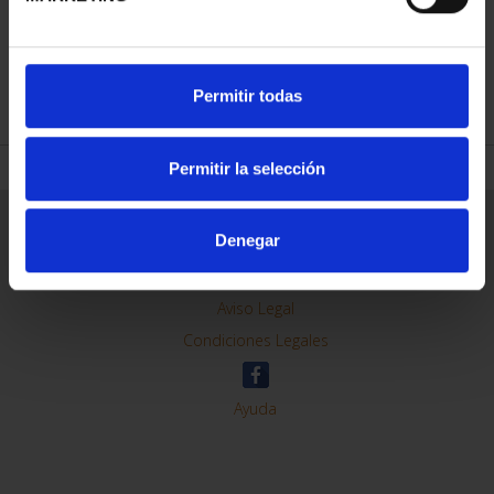
REFINAR
Permitir todas
Permitir la selección
Información General
Denegar
Contacto
Preguntas Frequentes (FAQs)
Aviso Legal
Condiciones Legales
Ayuda