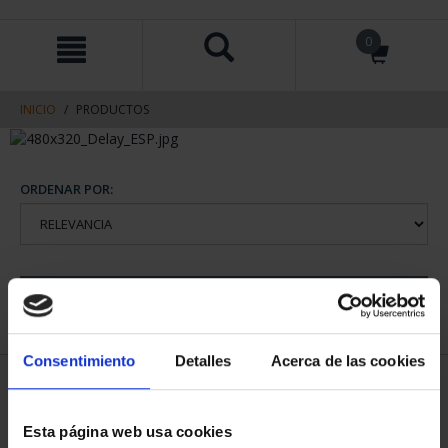
saltar
Saltar
0
al
al
contenido
men
de
navegacin
INICIO
PRODUCTOS
ORDENAR POR:
REFINAR
Consentimiento
Detalles
Acerca de las cookies
1 Productos encontrados
Esta página web usa cookies