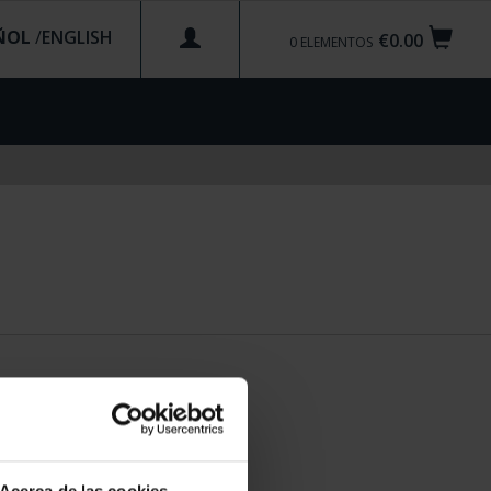
ÑOL
/
€0.00
0
ELEMENTOS