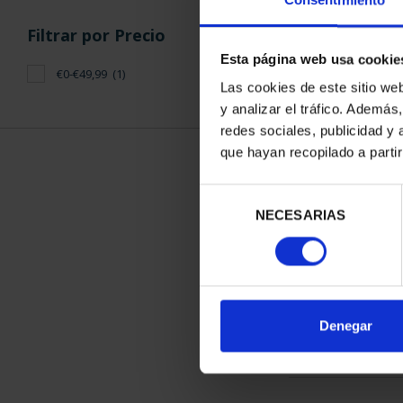
Consentimiento
Esta página web usa cookie
ORDENAR POR:
Filtros aplicados
Las cookies de este sitio we
y analizar el tráfico. Ademá
Novedades
redes sociales, publicidad y
que hayan recopilado a parti
Eurosets
1 Productos en
Selección
No Circulada
NECESARIAS
de
consentimiento
Filtrar por Precio
Denegar
€0-€49,99
(1)