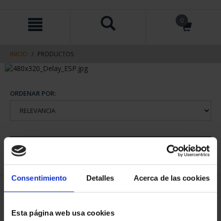
saltar
Saltar
0
al
al
contenido
men
de
navegacin
INICIO
PRODUCTOS
ORDENAR POR:
REFINAR
Consentimiento
Detalles
Acerca de las cookies
2 Productos encontrados
Esta página web usa cookies