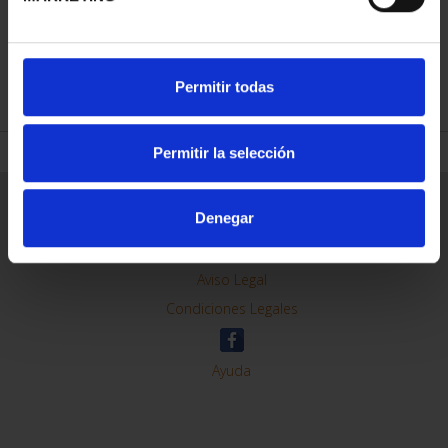
REFINAR
Permitir todas
Permitir la selección
Información General
Denegar
Contacto
Preguntas Frequentes (FAQs)
Aviso Legal
Condiciones Legales
Ayuda