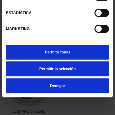
ESTADÍSTICA
CANJE 60 EURO 2026
V CENT. ALVARO DE
ACADEMIA DEL AIRE - P...
BAZAN (2026) 4 REALES
MARKETING
60,00 €
73,00 €
Permitir todas
Permitir la selección
Denegar
CAMPEONES DEL