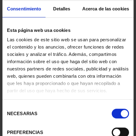
Consentimiento
Detalles
Acerca de las cookies
Esta página web usa cookies
Las cookies de este sitio web se usan para personalizar
CARTERITA MONEDA 60
V Cº CONSEJO DE
el contenido y los anuncios, ofrecer funciones de redes
EUR 2026
ESTADO (2026) 8
sociales y analizar el tráfico. Además, compartimos
85,00 €
REALES
140,00 €
información sobre el uso que haga del sitio web con
nuestros partners de redes sociales, publicidad y análisis
web, quienes pueden combinarla con otra información
que les haya proporcionado o que hayan recopilado a
partir del uso que haya hecho de sus servicios.
Selección
NECESARIAS
de
consentimiento
PREFERENCIAS