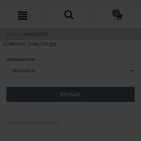
saltar
Saltar
0
al
al
contenido
men
de
navegacin
INICIO
PRODUCTOS
ORDENAR POR:
REFINAR
7 Productos encontrados