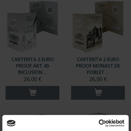
CARTERITA 2 EURO
CARTERITA 2 EURO
PROOF ART.49
PROOF MONAST.DE
INCLUSION ...
POBLET ...
26,00 €
26,00 €