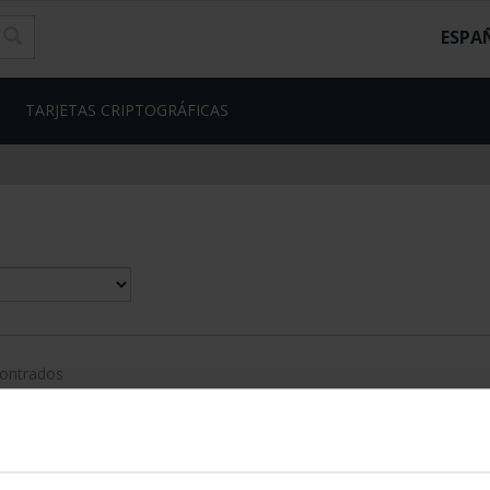
ESPA
TARJETAS CRIPTOGRÁFICAS
contrados