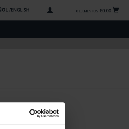
ÑOL
/
€0.00
0
ELEMENTOS