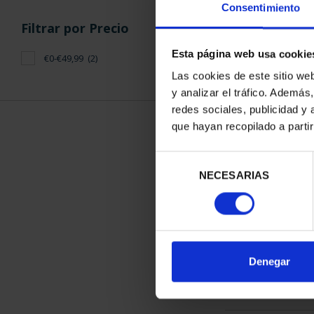
Consentimiento
Filtrar por Precio
Esta página web usa cookie
€0-€49,99
(2)
Las cookies de este sitio we
y analizar el tráfico. Ademá
CARTERITA 2
redes sociales, publicidad y
ART.49 INC
que hayan recopilado a parti
26,
Selección
NECESARIAS
de
consentimiento
ORDENAR POR:
Denegar