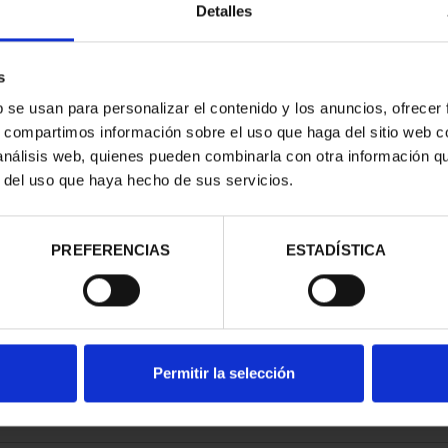
Detalles
s
b se usan para personalizar el contenido y los anuncios, ofrecer
s, compartimos información sobre el uso que haga del sitio web 
 EURO PROOF
CARTERITA 2 EURO PROOF
 análisis web, quienes pueden combinarla con otra información q
LUSION ...
MONAST.DE POBLET ...
r del uso que haya hecho de sus servicios.
00 €
26,00 €
PREFERENCIAS
ESTADÍSTICA
Permitir la selección