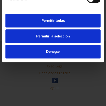
REFINAR
Permitir todas
Permitir la selección
Información General
Denegar
Contacto
Preguntas Frequentes (FAQs)
Aviso Legal
Condiciones Legales
Ayuda