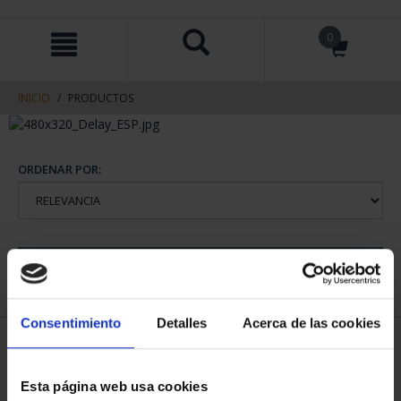
saltar
Saltar
0
al
al
contenido
men
de
navegacin
INICIO
PRODUCTOS
ORDENAR POR:
REFINAR
Consentimiento
Detalles
Acerca de las cookies
1 Productos encontrados
Esta página web usa cookies