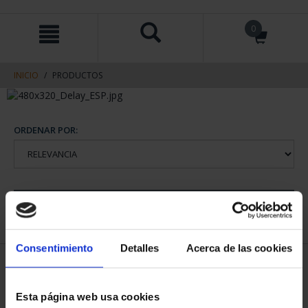
saltar
Saltar
0
al
al
contenido
men
de
navegacin
INICIO
PRODUCTOS
ORDENAR POR:
REFINAR
Consentimiento
Detalles
Acerca de las cookies
1 Productos encontrados
Esta página web usa cookies