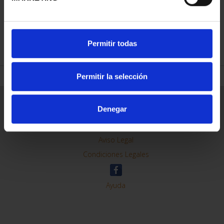
REFINAR
Permitir todas
Permitir la selección
Información General
Denegar
Contacto
Preguntas Frequentes (FAQs)
Aviso Legal
Condiciones Legales
Ayuda