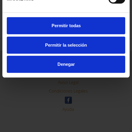
REFINAR
Permitir todas
Permitir la selección
Información General
Denegar
Contacto
Preguntas Frequentes (FAQs)
Aviso Legal
Condiciones Legales
Ayuda