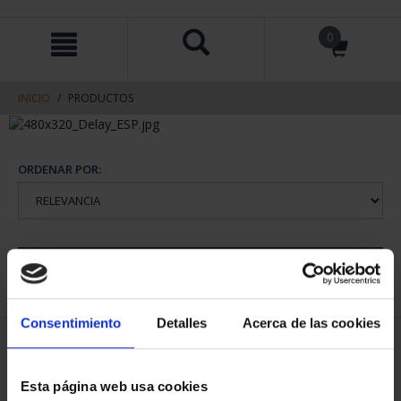
saltar
Saltar
0
al
al
contenido
men
de
navegacin
INICIO
PRODUCTOS
ORDENAR POR:
REFINAR
Consentimiento
Detalles
Acerca de las cookies
1 Productos encontrados
Esta página web usa cookies