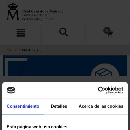
saltar
Saltar
0
al
al
contenido
men
de
navegacin
INICIO
PRODUCTOS
Consentimiento
Detalles
Acerca de las cookies
Esta página web usa cookies