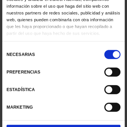
información sobre el uso que haga del sitio web con
nuestros partners de redes sociales, publicidad y análisis
web, quienes pueden combinarla con otra información
que les haya proporcionado o que hayan recopilado a
partir del uso que haya hecho de sus servicios.
SUSCRIPCIÓN
SUSCRIPCIÓN
CAPITALES DE
CAPITALES DE
PROVINCIA 3
PROVINCIA 4
Selección
949,00 €
949,00 €
NECESARIAS
de
consentimiento
Sólo para usuarios
Sólo para usuarios
registrados
registrados
PREFERENCIAS
ESTADÍSTICA
MARKETING