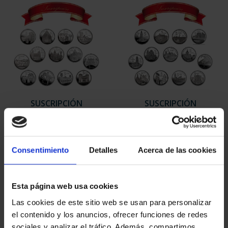
SUSCRIPCIÓN
SUSCRIPCIÓN
CAPITALES DE
CAPITALES DE
PROVINCIA 1
PROVINCIA 2
949,00 €
949,00 €
Consentimiento
Detalles
Acerca de las cookies
Sólo para usuarios
Sólo para usuarios
registrados
registrados
Esta página web usa cookies
Las cookies de este sitio web se usan para personalizar
el contenido y los anuncios, ofrecer funciones de redes
sociales y analizar el tráfico. Además, compartimos