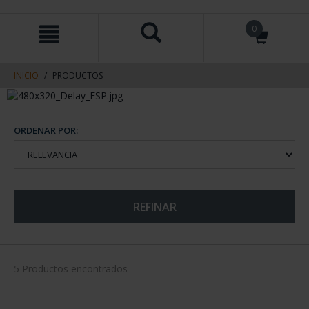
saltar
Saltar
0
al
al
contenido
men
de
navegacin
INICIO
PRODUCTOS
ORDENAR POR:
REFINAR
5 Productos encontrados