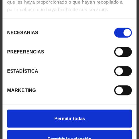
que les haya proporcionado o que hayan recopilado a
- CUENCA
- GUADALAJARA
partir del uso que haya hecho de sus servicios.
73,00 €
73,00 €
Selección
NECESARIAS
de
consentimiento
PREFERENCIAS
ESTADÍSTICA
MARKETING
CAPITALES ESPAÑOLAS
SUSCRIPCIÓN
- TOLEDO
CAPITALES DE
Permitir todas
73,00 €
PROVINCIA 1
949,00 €
Permitir la selección