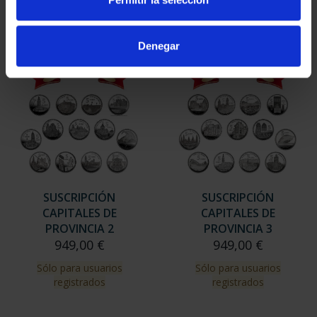
Sólo para usuarios
registrados
Denegar
SUSCRIPCIÓN
SUSCRIPCIÓN
CAPITALES DE
CAPITALES DE
PROVINCIA 2
PROVINCIA 3
949,00 €
949,00 €
Sólo para usuarios
Sólo para usuarios
registrados
registrados