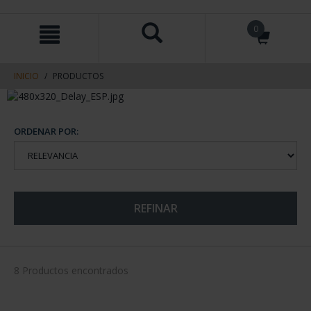
saltar
Saltar
0
al
al
contenido
men
de
navegacin
INICIO
PRODUCTOS
ORDENAR POR:
REFINAR
8 Productos encontrados