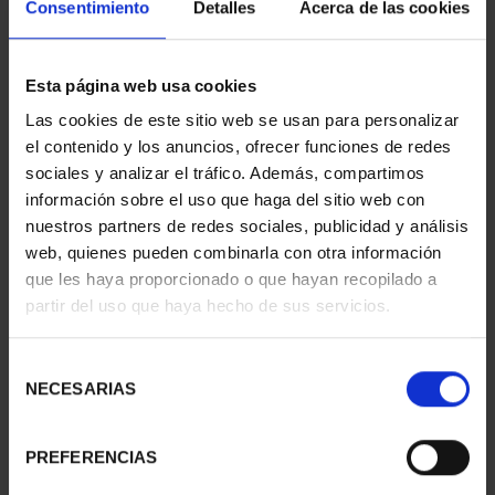
Consentimiento
Detalles
Acerca de las cookies
Esta página web usa cookies
Las cookies de este sitio web se usan para personalizar
CAPITALES ESPAÑOLAS
CAPITALES ESPAÑOLAS
el contenido y los anuncios, ofrecer funciones de redes
- CÓRDOBA
- GRANADA
sociales y analizar el tráfico. Además, compartimos
73,00 €
73,00 €
información sobre el uso que haga del sitio web con
nuestros partners de redes sociales, publicidad y análisis
web, quienes pueden combinarla con otra información
que les haya proporcionado o que hayan recopilado a
partir del uso que haya hecho de sus servicios.
Selección
NECESARIAS
de
consentimiento
PREFERENCIAS