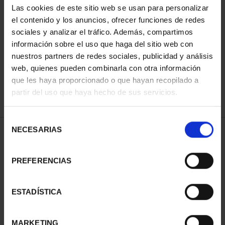
Las cookies de este sitio web se usan para personalizar
el contenido y los anuncios, ofrecer funciones de redes
sociales y analizar el tráfico. Además, compartimos
ORDENAR POR:
información sobre el uso que haga del sitio web con
nuestros partners de redes sociales, publicidad y análisis
web, quienes pueden combinarla con otra información
que les haya proporcionado o que hayan recopilado a
REFINAR
partir del uso que haya hecho de sus servicios.
Selección
NECESARIAS
de
2 Productos encontrados
consentimiento
PREFERENCIAS
ESTADÍSTICA
MARKETING