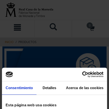
saltar
Saltar
0
al
al
contenido
men
de
navegacin
INICIO
PRODUCTOS
Consentimiento
Detalles
Acerca de las cookies
Esta página web usa cookies